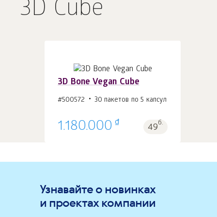
3D Cube
3D Bone Vegan Cube
#500572
30 пакетов по 5 капсул
В корзину 1
шт.
₫
1.180.000
б.
49
Узнавайте о новинках
и проектах компании