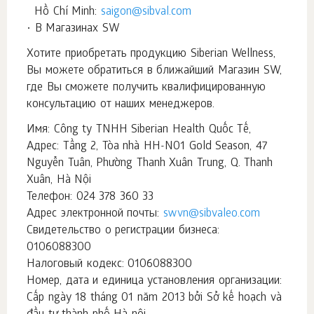
Hồ Chí Minh:
saigon@sibval.com
• В Магазинах SW
Хотите приобретать продукцию Siberian Wellness,
Вы можете обратиться в ближайший Магазин SW,
где Вы сможете получить квалифицированную
консультацию от наших менеджеров.
Имя: Công ty TNHH Siberian Health Quốc Tế,
Адрес: Tầng 2, Tòa nhà HH-N01 Gold Season, 47
Nguyễn Tuân, Phường Thanh Xuân Trung, Q. Thanh
Xuân, Hà Nội
Телефон: 024 378 360 33
Адрес электронной почты:
swvn@sibvaleo.com
Свидетельство о регистрации бизнеса:
0106088300
Налоговый кодекс: 0106088300
Номер, дата и единица установления организации:
Cấp ngày 18 tháng 01 năm 2013 bởi Sở kế hoạch và