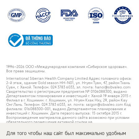
1996
–2026 ООО «Международная компания «Сибирское здоровье».
Все права защищены.
International Siberian Health Company Limited Адрес головного офиса:
2-й этаж, здание Gold season HH-N01, ул. Нгуен Туан, 47, район Тхань
Суан, г. Ханой. Телефон: 024 3783 6033, эл. почта: hanoi@sibvaleo.com
Свидетельство о регистрации предприятия № 0106088300, выдано
Департаментом планирования и инвестиций г. Ханой 19 января 2015 г.
Филиал в г. Хошимин: г. Хошимин, ул. Нгуен Кхак Нху, 29, район Кау
Онг Лань. Телефон: 024 3783 6033, эл. почта: saigon@sibvaleo.com Код
филиала: 016088300-001, выдано Департаментом планирования и
инвестиций г. Хошимин. Дата первого выпуска: 15 октября 2015 г.
Воспроизведение материалов данного сайта возможно при условии
обязательного размещения активной ссылки на
www.siberianwellness.com.
Для того чтобы наш сайт был максимально удобным
Пользовательское соглашение