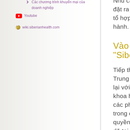
Nhu c
Các chương trình khuyến mại của
doanh nghiệp
đặt r
Youtube
tổ hợ
hành.
wiki.siberianhealth.com
Vào 
"Sib
Tiếp 
Trung
lại vớ
khoa 
các p
trong
quyền