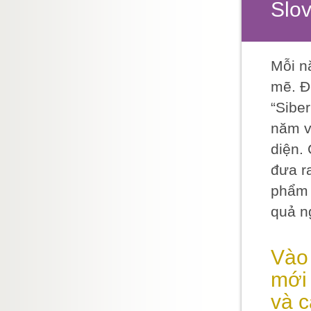
Slov
Mỗi n
mẽ. Đ
“Sibe
năm v
diện.
đưa r
phẩm 
quả n
Vào 
mới 
và c