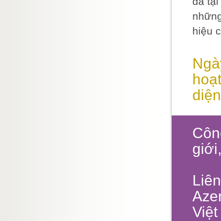
dã tại
những
hiệu 
Ngày
hoạt
diện
Công
giới
Liên
Azer
Việt