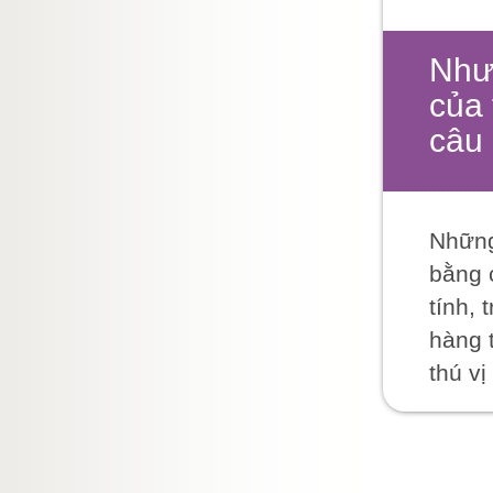
Nhưn
của 
câu
Những
bằng 
tính,
hàng 
thú vị