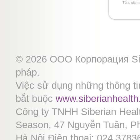
Tổng giám đ
© 2026 ООО Корпорация Sibe
pháp.
Việc sử dụng những thông tin
bắt buộc
www.siberianhealt
Công ty TNHH Siberian Heal
Season, 47 Nguyễn Tuân, P
Hà Nội Điện thoại: 024 378