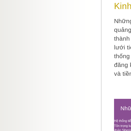
Kin
Những
quảng 
thành
lưới t
thống
đăng 
và ti
Nhữ
Hệ thống tiế
Tôn trọng l
đoàn Siberi