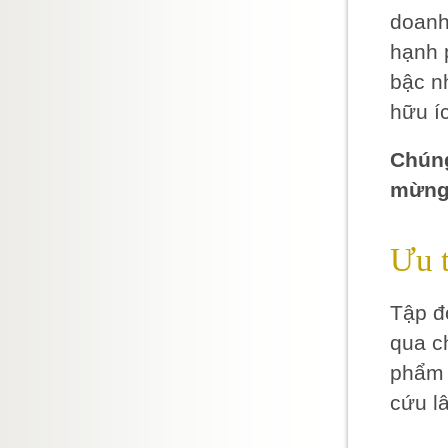
doanh
hạnh 
bậc n
hữu í
Chúng
mừng 
Ưu t
Tập đ
qua c
phẩm 
cứu l