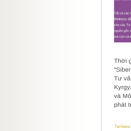
Tất cả các 
Wellness đề
cho các Tư 
nguồn gốc c
mà còn cả l
Thời 
"Sibe
Tư vấ
Kyrgy
và Mô
phát 
Tachiana