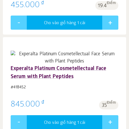
₫
455.000
Điểm
19.4
Cho vào giỏ hàng 1
cái
Experalta Platinum Cosmetellectual Face
Serum with Plant Peptides
#418452
₫
845.000
Điểm
35
Cho vào giỏ hàng 1
cái