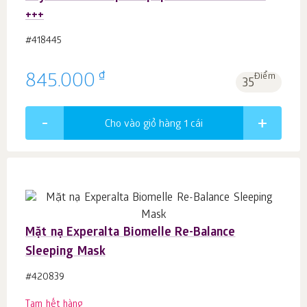
+++
#418445
₫
845.000
Điểm
35
Cho vào giỏ hàng 1
cái
Mặt nạ Experalta Biomelle Re-Balance
Sleeping Mask
#420839
Tạm hết hàng