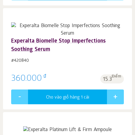
Experalta Biomelle Stop Imperfections
Soothing Serum
#420840
₫
360.000
Điểm
15.3
Cho vào giỏ hàng 1
cái