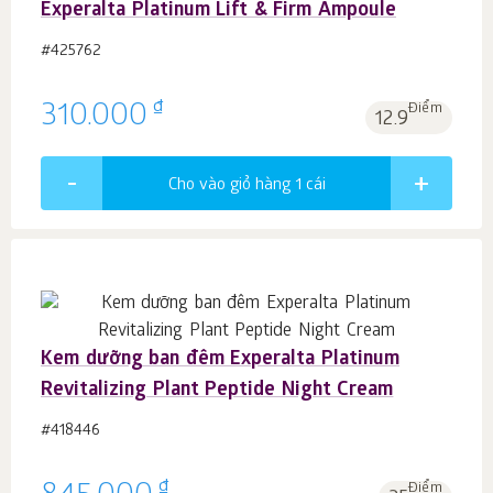
Experalta Platinum Lift & Firm Ampoule
#425762
₫
310.000
Điểm
12.9
Cho vào giỏ hàng 1
cái
Kem dưỡng ban đêm Experalta Platinum
Revitalizing Plant Peptide Night Cream
#418446
₫
Điểm