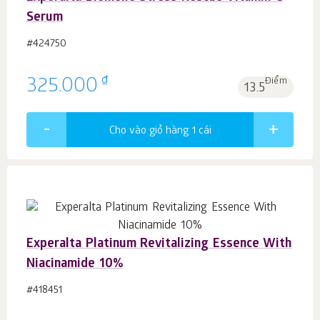
Serum
#424750
₫
325.000
Điểm
13.5
Cho vào giỏ hàng 1
cái
Experalta Platinum Revitalizing Essence With
Niacinamide 10%
#418451