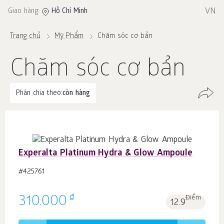
VN
Giao hàng:
Hồ Chí Minh
Trang chủ
Mỹ Phẩm
Chăm sóc cơ bản
Chăm sóc cơ bản
Phân chia theo:
còn hàng
Experalta Platinum Hydra & Glow Ampoule
#425761
₫
310.000
Điểm
12.9