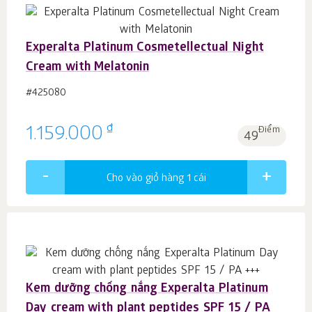
Experalta Platinum Cosmetellectual Night
Cream with Melatonin
#425080
₫
1.159.000
Điểm
49
Cho vào giỏ hàng 1
cái
Kem dưỡng chống nắng Experalta Platinum
Day cream with plant peptides SPF 15 / PA