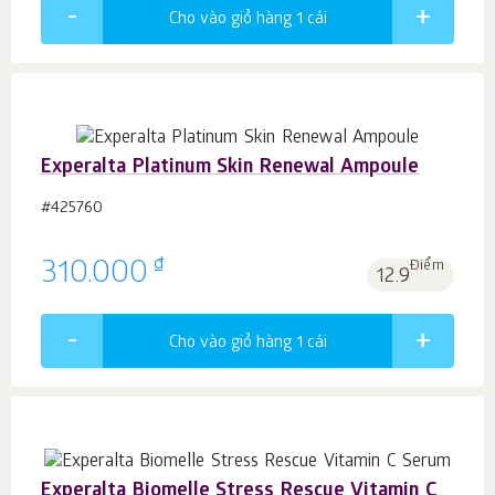
Cho vào giỏ hàng 1
cái
Experalta Platinum Skin Renewal Ampoule
#425760
₫
310.000
Điểm
12.9
Cho vào giỏ hàng 1
cái
Experalta Biomelle Stress Rescue Vitamin C