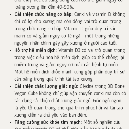
cho thấy việc bổ sung đúng cách có thể giảm nguy cơ
loãng xương lên đến 40-50%.
Cải thiện chức năng cơ bắp:
Canxi và vitamin D không
chỉ có lợi cho xương mà còn đóng vai trò quan trọng
trong chức năng cơ bắp. Vitamin D giúp duy trì sức
mạnh cơ và giảm nguy cơ té ngã - một trong những
nguyên nhân chính gây gãy xương ở người cao tuổi.
Hỗ trợ hệ miễn dịch:
Vitamin D3 có vai trò quan trọng
trong việc điều hòa hệ miễn dịch, giúp cơ thể chống lại
nhiễm trùng và giảm nguy cơ mắc các bệnh tự miễn.
Một hệ miễn dịch khỏe mạnh cũng góp phần duy trì sự
cân bằng trong quá trình tái tạo xương.
Cải thiện chất lượng giấc ngủ:
Glycine trong 3D Bone
Vegan Cube không chỉ giúp vận chuyển canxi mà còn có
tác dụng cải thiện chất lượng giấc ngủ. Giấc ngủ ngon
là yếu tố quan trọng cho quá trình phục hồi và tái tạo
xương diễn ra chủ yếu vào ban đêm.
Tăng cường sức khỏe tim mạch:
Một số nghiên cứu