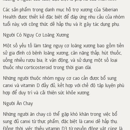
Các sản phẩm trong danh mục hỗ trợ xương của Siberian
Health được thiết kế đặc biệt để đáp ứng nhu cầu của nhóm
tuổi này, với công thức dễ hấp thụ và ít gây tác dụng phụ.
Người Có Nguy Cơ Loãng Xương
Một số yếu tố làm tăng nguy cơ loãng xương bao gồm tiền
sử gia đình có bệnh loãng xương, cân nặng thấp, hút thuốc,
uống nhiều rượu bia, ít vận động, và sử dụng một số loại
thuốc như corticosteroid trong thời gian dài.
Những người thuộc nhóm nguy cơ cao cần được bổ sung
canxi và vitamin D đầy đủ, kết hợp với chế độ tập luyện phù
hợp để duy trì và cải thiện sức khỏe xương.
Người Ăn Chay
Những người ăn chay có thể gặp khó khăn trong việc bổ
sung đủ canxi từ thực phẩm, đặc biệt là canxi dễ hấp thụ.
Đồng thời, việc thiếu vitamin D3 từ nguồn động vật cũng là