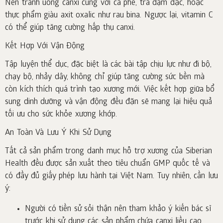
Nên tránh uống canxi cùng với cà phê, trà đậm đặc, hoặc
thực phẩm giàu axit oxalic như rau bina. Ngược lại, vitamin C
có thể giúp tăng cường hấp thụ canxi.
Kết Hợp Với Vận Động
Tập luyện thể dục, đặc biệt là các bài tập chịu lực như đi bộ,
chạy bộ, nhảy dây, không chỉ giúp tăng cường sức bền mà
còn kích thích quá trình tạo xương mới. Việc kết hợp giữa bổ
sung dinh dưỡng và vận động đều đặn sẽ mang lại hiệu quả
tối ưu cho sức khỏe xương khớp.
An Toàn Và Lưu Ý Khi Sử Dụng
Tất cả sản phẩm trong danh mục hỗ trợ xương của Siberian
Health đều được sản xuất theo tiêu chuẩn GMP quốc tế và
có đầy đủ giấy phép lưu hành tại Việt Nam. Tuy nhiên, cần lưu
ý:
Người có tiền sử sỏi thận nên tham khảo ý kiến bác sĩ
trước khi sử dụng các sản phẩm chứa canxi liều cao.