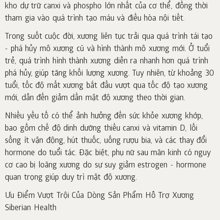
kho dự trữ canxi và phospho lớn nhất của cơ thể, đồng thời
tham gia vào quá trình tạo máu và điều hòa nội tiết.
Trong suốt cuộc đời, xương liên tục trải qua quá trình tái tạo
- phá hủy mô xương cũ và hình thành mô xương mới. Ở tuổi
trẻ, quá trình hình thành xương diễn ra nhanh hơn quá trình
phá hủy, giúp tăng khối lượng xương. Tuy nhiên, từ khoảng 30
tuổi, tốc độ mất xương bắt đầu vượt qua tốc độ tạo xương
mới, dẫn đến giảm dần mật độ xương theo thời gian.
Nhiều yếu tố có thể ảnh hưởng đến sức khỏe xương khớp,
bao gồm chế độ dinh dưỡng thiếu canxi và vitamin D, lối
sống ít vận động, hút thuốc, uống rượu bia, và các thay đổi
hormone do tuổi tác. Đặc biệt, phụ nữ sau mãn kinh có nguy
cơ cao bị loãng xương do sự suy giảm estrogen - hormone
quan trọng giúp duy trì mật độ xương.
Ưu Điểm Vượt Trội Của Dòng Sản Phẩm Hỗ Trợ Xương
Siberian Health