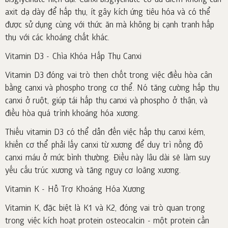
bisglycinate hiện đại. Canxi bisglycinate có ưu điểm không cần
axit dạ dày để hấp thụ, ít gây kích ứng tiêu hóa và có thể
được sử dụng cùng với thức ăn mà không bị cạnh tranh hấp
thụ với các khoáng chất khác.
Vitamin D3 - Chìa Khóa Hấp Thụ Canxi
Vitamin D3 đóng vai trò then chốt trong việc điều hòa cân
bằng canxi và phospho trong cơ thể. Nó tăng cường hấp thụ
canxi ở ruột, giúp tái hấp thụ canxi và phospho ở thận, và
điều hòa quá trình khoáng hóa xương.
Thiếu vitamin D3 có thể dẫn đến việc hấp thụ canxi kém,
khiến cơ thể phải lấy canxi từ xương để duy trì nồng độ
canxi máu ở mức bình thường. Điều này lâu dài sẽ làm suy
yếu cấu trúc xương và tăng nguy cơ loãng xương.
Vitamin K - Hỗ Trợ Khoáng Hóa Xương
Vitamin K, đặc biệt là K1 và K2, đóng vai trò quan trọng
trong việc kích hoạt protein osteocalcin - một protein cần