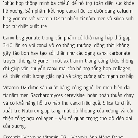
"phức hợp thông minh ba chiều" để hỗ trợ toàn diện sức khỏe
hệ xương. Sản phẩm kết hợp canxi hữu cơ dưới dạng calcium
bisglycinate với vitamin D2 tự nhiên từ nấm men và silica sinh
học từ chiết xuất tre.
Canxi bisglycinate trong sản phẩm có khả năng hấp thủ gấp
3-10 lần so với canxi vô cơ thông thường, đồng thời không
gây táo bón hay tạo sỏi thận như các dạng canxi carbonate
truyền thống. Glycine - một axit amin trong công thức không
chỉ giúp vận chuyển canxi mà còn hỗ trợ tổng hợp collagen,
cải thiện chất lượng giấc ngủ và tăng cường sức mạnh cơ bắp.
Vitamin D2 được sản xuất bằng công nghệ lên men hiện đại
từ nấm men Saccharomyces cerevisiae, hoàn toàn thuần chay
và có khả năng hỗ trợ hấp thụ canxi hiệu quả. Silica từ chiết
xuất tre Naturex giúp tăng mật độ khoáng của xương và cải
thiện tổng hợp collagen - yếu tố quan trọng cho độ dẻo dai
của xương.