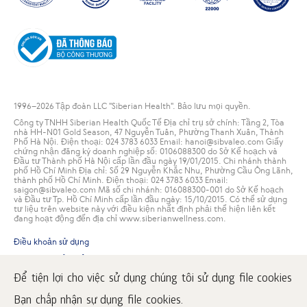
1996
–2026 Tập đoàn LLC "Siberian Health". Bảo lưu mọi quyền.
Công ty TNHH Siberian Health Quốc Tế Địa chỉ trụ sở chính: Tầng 2, Tòa
nhà HH-N01 Gold Season, 47 Nguyễn Tuân, Phường Thanh Xuân, Thành
Phố Hà Nội. Điện thoại: 024 3783 6033 Email: hanoi@sibvaleo.com Giấy
chứng nhận đăng ký doanh nghiệp số: 0106088300 do Sở Kế hoạch và
Đầu tư Thành phố Hà Nội cấp lần đầu ngày 19/01/2015. Chi nhánh thành
phố Hồ Chí Minh Địa chỉ: Số 29 Nguyễn Khắc Nhu, Phường Cầu Ông Lãnh,
thành phố Hồ Chí Minh. Điện thoại: 024 3783 6033 Email:
saigon@sibvaleo.com Mã số chi nhánh: 016088300-001 do Sở Kế hoạch
và Đầu tư Tp. Hồ Chí Minh cấp lần đầu ngày: 15/10/2015. Có thể sử dụng
tư liệu trên website này với điều kiện nhất định phải thể hiện liên kết
đang hoạt động đến địa chỉ www.siberianwellness.com.
Điều khoản sử dụng
Chính sách bảo mật
Điều kiện giao dịch
Để tiện lợi cho việc sử dụng chúng tôi sử dụng file cookies
Bảo mật thanh toán
Bạn chấp nhận sự dụng file cookies.