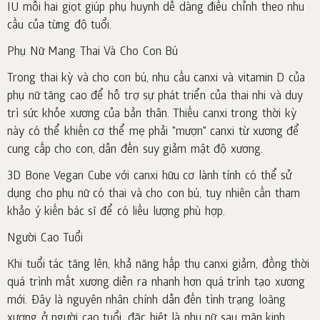
IU mỗi hai giọt giúp phụ huynh dễ dàng điều chỉnh theo nhu
cầu của từng độ tuổi.
Phụ Nữ Mang Thai Và Cho Con Bú
Trong thai kỳ và cho con bú, nhu cầu canxi và vitamin D của
phụ nữ tăng cao để hỗ trợ sự phát triển của thai nhi và duy
trì sức khỏe xương của bản thân. Thiếu canxi trong thời kỳ
này có thể khiến cơ thể mẹ phải "mượn" canxi từ xương để
cung cấp cho con, dẫn đến suy giảm mật độ xương.
3D Bone Vegan Cube với canxi hữu cơ lành tính có thể sử
dụng cho phụ nữ có thai và cho con bú, tuy nhiên cần tham
khảo ý kiến bác sĩ để có liều lượng phù hợp.
Người Cao Tuổi
Khi tuổi tác tăng lên, khả năng hấp thụ canxi giảm, đồng thời
quá trình mất xương diễn ra nhanh hơn quá trình tạo xương
mới. Đây là nguyên nhân chính dẫn đến tình trạng loãng
xương ở người cao tuổi, đặc biệt là phụ nữ sau mãn kinh.