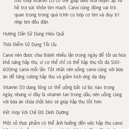
cho thấy vitamin D3 có thể giúp điều hòa huyết áp và
hỗ trợ sức khỏe tim mạch. Canxi cũng đóng vai trò
quan trọng trong quá trình co bóp cơ tim và duy trì
nhịp tim đều đặn.
Hướng Dẫn Sử Dụng Hiệu Quả
Thời Điểm Sử Dụng Tối Ưu
Canxi nên được chia thành nhiều lần trong ngày để tối ưu hóa
khả năng hấp thụ, vì cơ thể chỉ có thể hấp thụ tối đa 500-
600mg canxi mỗi lần. Tốt nhất nên uống canxi cùng với bữa
ăn để tăng cường hấp thụ và giảm kích ứng dạ dày.
Vitamin D3 dạng lỏng có thể uống bất cứ lúc nào trong
ngày, nhưng vì đây là vitamin tan trong dầu, nên uống cùng
với bữa ăn chứa chất béo sẽ giúp hấp thụ tốt hơn.
Kết Hợp Với Chế Độ Dinh Dưỡng
Một số thực phẩm có thể ảnh hưởng đến việc hấp thụ canxi.