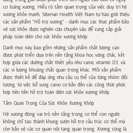
đang trong giai đoạn phát triển đến người cao tuổi có nguy
cơ loãng xương. Hiểu rõ tầm quan trọng của việc duy trì hệ
xương khỏe mạnh, Siberian Health Việt Nam tự hào giới thiệu
các sản phẩm "Hỗ trợ xương" - danh mục các thực phẩm bảo
vệ sức khỏe được nghiên cứu chuyên sâu để cung cấp giải
pháp toàn diện cho sức khỏe xương khớp.
Danh mục này bao gồm những sản phẩm chất lượng cao
được phát triển dựa trên nền tảng khoa học vững chắc, kết
hợp giữa các dưỡng chất thiết yếu như canxi, vitamin D3, và
các vi lượng khoáng chất quan trọng khác. Mỗi sản phẩm
được thiết kế để đáp ứng nhu cầu cụ thể của từng nhóm đối
tượng, từ việc bổ sung canxi cơ bản đến các công thức phức
hợp tiên tiến hỗ trợ toàn diện sức khỏe xương khớp.
Tầm Quan Trọng Của Sức Khỏe Xương Khớp
Hệ xương đóng vai trò nền tảng trong cơ thể con người,
không chỉ tạo thành khung sườn hỗ trợ cấu trúc cơ thể mà
còn bảo vệ các cơ quan nội tạng quan trọng. Xương cũng là