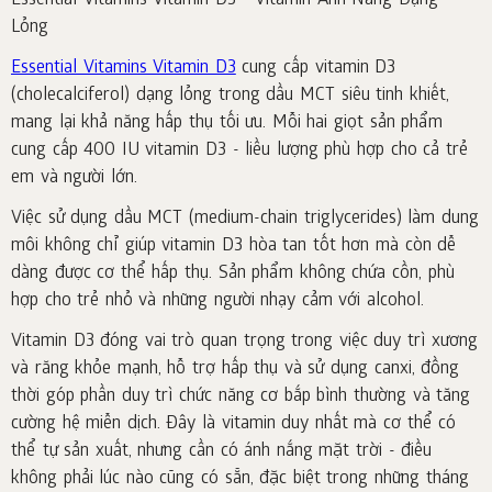
Essential Vitamins Vitamin D3 - Vitamin Ánh Nắng Dạng
Lỏng
Essential Vitamins Vitamin D3
cung cấp vitamin D3
(cholecalciferol) dạng lỏng trong dầu MCT siêu tinh khiết,
mang lại khả năng hấp thụ tối ưu. Mỗi hai giọt sản phẩm
cung cấp 400 IU vitamin D3 - liều lượng phù hợp cho cả trẻ
em và người lớn.
Việc sử dụng dầu MCT (medium-chain triglycerides) làm dung
môi không chỉ giúp vitamin D3 hòa tan tốt hơn mà còn dễ
dàng được cơ thể hấp thụ. Sản phẩm không chứa cồn, phù
hợp cho trẻ nhỏ và những người nhạy cảm với alcohol.
Vitamin D3 đóng vai trò quan trọng trong việc duy trì xương
và răng khỏe mạnh, hỗ trợ hấp thụ và sử dụng canxi, đồng
thời góp phần duy trì chức năng cơ bắp bình thường và tăng
cường hệ miễn dịch. Đây là vitamin duy nhất mà cơ thể có
thể tự sản xuất, nhưng cần có ánh nắng mặt trời - điều
không phải lúc nào cũng có sẵn, đặc biệt trong những tháng