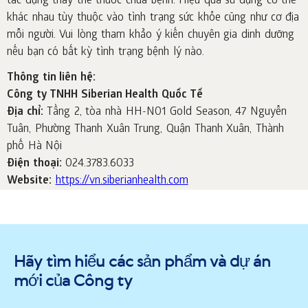
tác dụng thay thế thuốc chữa bệnh. Hiệu quả sử dụng có thể
khác nhau tùy thuộc vào tình trạng sức khỏe cũng như cơ địa
mỗi người. Vui lòng tham khảo ý kiến chuyên gia dinh dưỡng
nếu bạn có bất kỳ tình trạng bệnh lý nào.
Thông tin liên hệ:
Công ty TNHH Siberian Health Quốc Tế
Địa chỉ:
Tầng 2, tòa nhà HH-N01 Gold Season, 47 Nguyễn
Tuân, Phường Thanh Xuân Trung, Quận Thanh Xuân, Thành
phố Hà Nội
Điện thoại:
024.3783.6033
Website:
https://vn.siberianhealth.com
Hãy tìm hiểu các sản phẩm và dự án
mới của Công ty