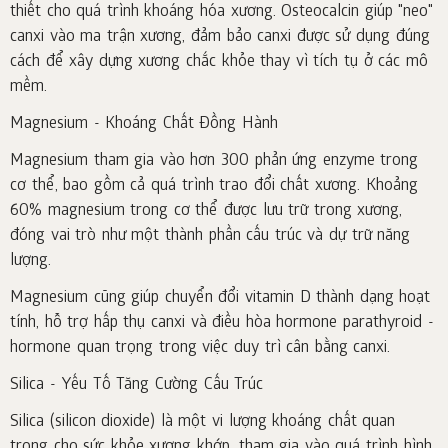
thiết cho quá trình khoáng hóa xương. Osteocalcin giúp "neo"
canxi vào ma trận xương, đảm bảo canxi được sử dụng đúng
cách để xây dựng xương chắc khỏe thay vì tích tụ ở các mô
mềm.
Magnesium - Khoáng Chất Đồng Hành
Magnesium tham gia vào hơn 300 phản ứng enzyme trong
cơ thể, bao gồm cả quá trình trao đổi chất xương. Khoảng
60% magnesium trong cơ thể được lưu trữ trong xương,
đóng vai trò như một thành phần cấu trúc và dự trữ năng
lượng.
Magnesium cũng giúp chuyển đổi vitamin D thành dạng hoạt
tính, hỗ trợ hấp thụ canxi và điều hòa hormone parathyroid -
hormone quan trọng trong việc duy trì cân bằng canxi.
Silica - Yếu Tố Tăng Cường Cấu Trúc
Silica (silicon dioxide) là một vi lượng khoáng chất quan
trọng cho sức khỏe xương khớp, tham gia vào quá trình hình