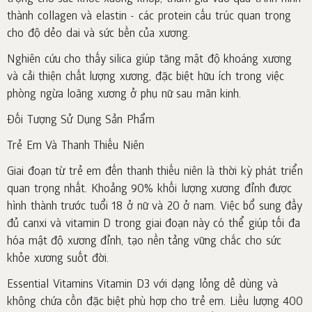
thành collagen và elastin - các protein cấu trúc quan trọng
cho độ dẻo dai và sức bền của xương.
Nghiên cứu cho thấy silica giúp tăng mật độ khoáng xương
và cải thiện chất lượng xương, đặc biệt hữu ích trong việc
phòng ngừa loãng xương ở phụ nữ sau mãn kinh.
Đối Tượng Sử Dụng Sản Phẩm
Trẻ Em Và Thanh Thiếu Niên
Giai đoạn từ trẻ em đến thanh thiếu niên là thời kỳ phát triển
quan trọng nhất. Khoảng 90% khối lượng xương đỉnh được
hình thành trước tuổi 18 ở nữ và 20 ở nam. Việc bổ sung đầy
đủ canxi và vitamin D trong giai đoạn này có thể giúp tối đa
hóa mật độ xương đỉnh, tạo nền tảng vững chắc cho sức
khỏe xương suốt đời.
Essential Vitamins Vitamin D3 với dạng lỏng dễ dùng và
không chứa cồn đặc biệt phù hợp cho trẻ em. Liều lượng 400