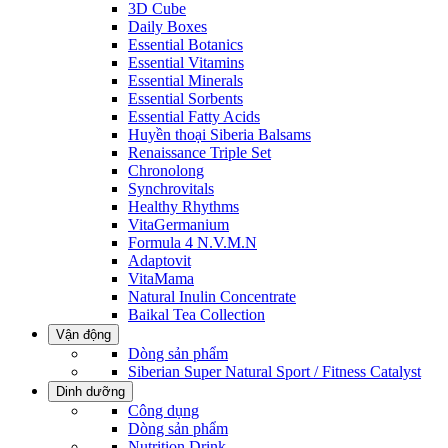
3D Cube
Daily Boxes
Essential Botanics
Essential Vitamins
Essential Minerals
Essential Sorbents
Essential Fatty Acids
Huyền thoại Siberia Balsams
Renaissance Triple Set
Chronolong
Synchrovitals
Healthy Rhythms
VitaGermanium
Formula 4 N.V.M.N
Adaptovit
VitaMama
Natural Inulin Concentrate
Baikal Tea Collection
Vận động
Dòng sản phẩm
Siberian Super Natural Sport / Fitness Catalyst
Dinh dưỡng
Công dụng
Dòng sản phẩm
Nutrition Drink