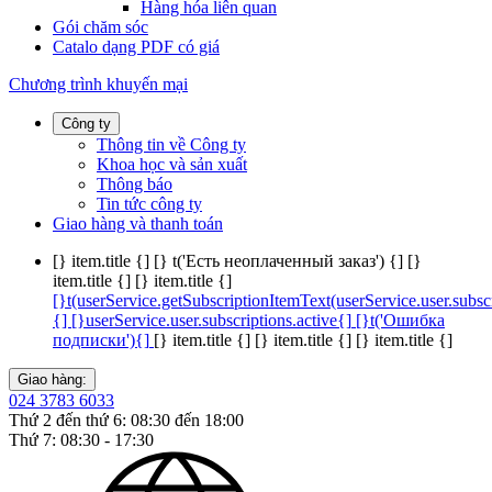
Hàng hóa liên quan
Gói chăm sóc
Catalo dạng PDF có giá
Chương trình khuyến mại
Công ty
Thông tin về Công ty
Khoa học và sản xuất
Thông báo
Tin tức công ty
Giao hàng và thanh toán
[} item.title {]
[} t('Есть неоплаченный заказ') {]
[}
item.title {]
[} item.title {]
[}t(userService.getSubscriptionItemText(userService.user.subscr
{]
[}userService.user.subscriptions.active{]
[}t('Ошибка
подписки'){]
[} item.title {]
[} item.title {]
[} item.title {]
Giao hàng:
024 3783 6033
Thứ 2 đến thứ 6: 08:30 đến 18:00
Thứ 7: 08:30 - 17:30