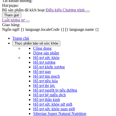
Tài khoản thưởng:
Hаграды:
Bộ sản phẩm đã kích hoạt
Điều kiện Chương trình
Tham gia!
Luật tương tự
Giao hàng:
Ngôn ngữ:
[} language.localeCode {]
[} language.name {]
Trang chủ
Thực phẩm bảo vệ sức khỏe
Công dụng
Dòng sản phẩm
Hỗ trợ sức khỏe
Hỗ trợ xương
Hỗ trợ khớp xương
Hỗ trợ gan
Hỗ trợ tim mạch
Hỗ trợ tiêu hóa
Hỗ trợ thị lực
Hỗ trợ người bị tiểu đường
Hỗ trợ hệ miễn dịch
Hỗ trợ thần kinh
Hỗ trợ sức khỏe nữ giới
Hỗ trợ sức khỏe nam giới
Siberian Super Natural Nutrition