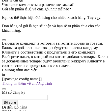
Đây là cái gì?
Что такое комплекты и разделение заказа?
Gói sản phẩm là gì và chia gói như thế nào?
Bạn có thể thực hiện đơn hàng cho nhiều khách hàng. Tuy vậy:
Đơn hàng cả gói là bạn sẽ nhận và bạn sẽ tự phân chia cho các
khách hàng.
Выберите комплект, в который вы хотите добавить товары.
Баллы за добавленные товары будут зачислены каждому
Клиенту в соответствии с продуктами в его комплекте.
Выберите пакет, в который вы хотите добавить товары. Баллы
за добавленные товары будут зачислены каждому Клиенту в
соответствии с продуктами в его пакете.
Chương trình đặc biệt:
từ
[}package.config.name{]
Thông tin thêm về chương trình
Mã số đăng ký
Bổ sung
Đi đến giỏ hàng