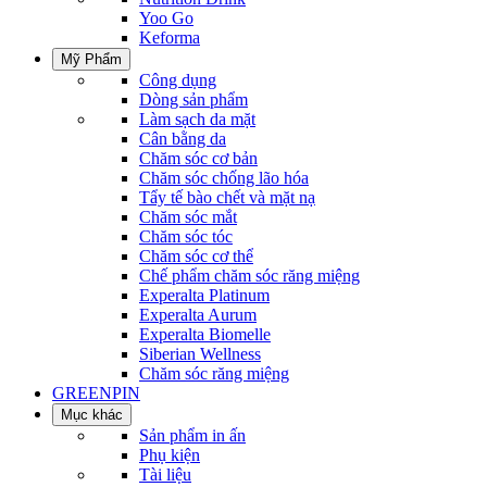
Yoo Gо
Keforma
Mỹ Phẩm
Công dụng
Dòng sản phẩm
Làm sạch da mặt
Cân bằng da
Chăm sóc cơ bản
Chăm sóc chống lão hóa
Tẩy tế bào chết và mặt nạ
Chăm sóc mắt
Chăm sóc tóc
Chăm sóc cơ thể
Chế phẩm chăm sóc răng miệng
Experalta Platinum
Experalta Aurum
Experalta Biomelle
Siberian Wellness
Chăm sóc răng miệng
GREENPIN
Mục khác
Sản phẩm in ấn
Phụ kiện
Tài liệu