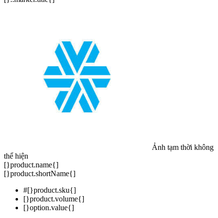
Ảnh tạm thời không
thể hiện
[}product.name{]
[}product.shortName{]
#[}product.sku{]
[}product.volume{]
[}option.value{]