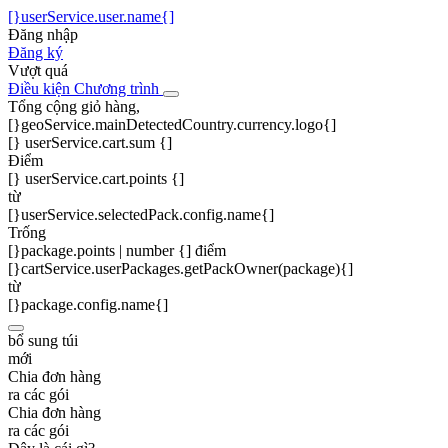
[}userService.user.name{]
Đăng nhập
Đăng ký
Vượt quá
Điều kiện Chương trình
Tổng cộng giỏ hàng,
[}geoService.mainDetectedCountry.currency.logo{]
[} userService.cart.sum {]
Điểm
[} userService.cart.points {]
từ
[}userService.selectedPack.config.name{]
Trống
[}package.points | number {] điểm
[}cartService.userPackages.getPackOwner(package){]
từ
[}package.config.name{]
bổ sung túi
mới
Chia đơn hàng
ra các gói
Chia đơn hàng
ra các gói