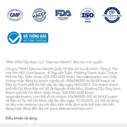
1996
–2026 Tập đoàn LLC "Siberian Health". Bảo lưu mọi quyền.
Công ty TNHH Siberian Health Quốc Tế Địa chỉ trụ sở chính: Tầng 2, Tòa
nhà HH-N01 Gold Season, 47 Nguyễn Tuân, Phường Thanh Xuân, Thành
Phố Hà Nội. Điện thoại: 024 3783 6033 Email: hanoi@sibvaleo.com Giấy
chứng nhận đăng ký doanh nghiệp số: 0106088300 do Sở Kế hoạch và
Đầu tư Thành phố Hà Nội cấp lần đầu ngày 19/01/2015. Chi nhánh thành
phố Hồ Chí Minh Địa chỉ: Số 29 Nguyễn Khắc Nhu, Phường Cầu Ông Lãnh,
thành phố Hồ Chí Minh. Điện thoại: 024 3783 6033 Email:
saigon@sibvaleo.com Mã số chi nhánh: 016088300-001 do Sở Kế hoạch
và Đầu tư Tp. Hồ Chí Minh cấp lần đầu ngày: 15/10/2015. Có thể sử dụng
tư liệu trên website này với điều kiện nhất định phải thể hiện liên kết
đang hoạt động đến địa chỉ www.siberianwellness.com.
Điều khoản sử dụng
Chính sách bảo mật