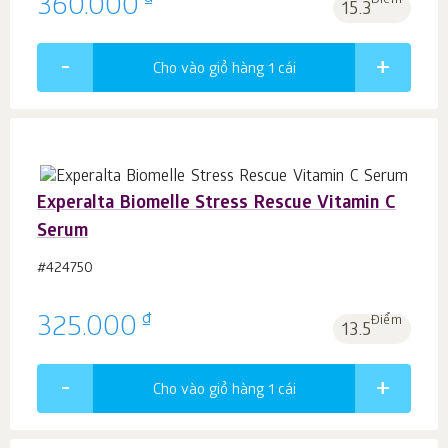
₫
360.000
Điểm
15.3
Cho vào giỏ hàng 1
cái
Experalta Biomelle Stress Rescue Vitamin C
Serum
#424750
₫
325.000
Điểm
13.5
Cho vào giỏ hàng 1
cái