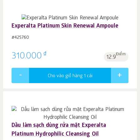
Experalta Platinum Skin Renewal Ampoule
#425760
₫
310.000
Điểm
12.9
Cho vào giỏ hàng 1
cái
Dầu làm sạch dùng rửa mặt Experalta
Platinum Hydrophilic Cleansing Oil