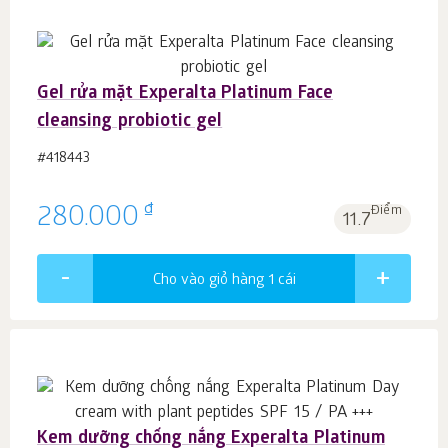
Gel rửa mặt Experalta Platinum Face
cleansing probiotic gel
#418443
₫
280.000
Điểm
11.7
Cho vào giỏ hàng 1
cái
Kem dưỡng chống nắng Experalta Platinum