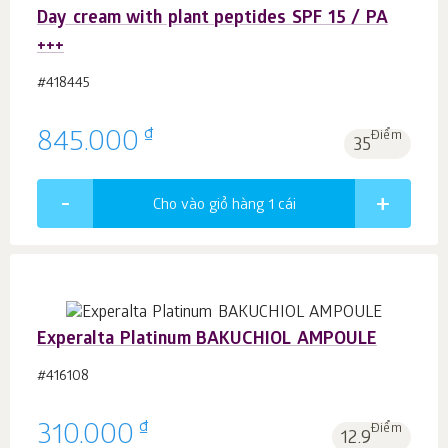
Day cream with plant peptides SPF 15 / PA
+++
#418445
₫
845.000
Điểm
35
Cho vào giỏ hàng 1
cái
Experalta Platinum BAKUCHIOL AMPOULE
#416108
₫
310.000
Điểm
12.9