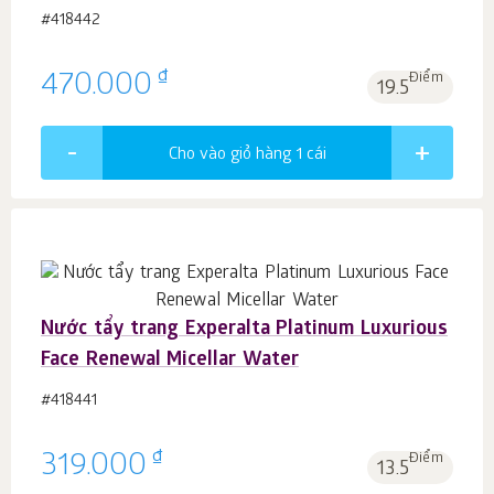
#418442
₫
470.000
Điểm
19.5
Cho vào giỏ hàng 1
cái
Nước tẩy trang Experalta Platinum Luxurious
Face Renewal Micellar Water
#418441
₫
319.000
Điểm
13.5