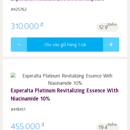
#425762
₫
310.000
Điểm
12.9
Cho vào giỏ hàng 1
cái
Experalta Platinum Revitalizing Essence With
Niacinamide 10%
#418451
₫
455.000
Điểm
19.4