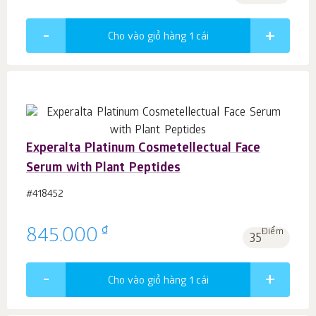
Cho vào giỏ hàng 1
cái
Experalta Platinum Cosmetellectual Face
Serum with Plant Peptides
#418452
₫
845.000
Điểm
35
Cho vào giỏ hàng 1
cái