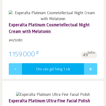
Experalta Platinum Cosmetellectual Night
Cream with Melatonin
#425080
₫
1.159.000
Điểm
49
Cho vào giỏ hàng 1
cái
Experalta Platinum Ultra-Fine Facial Polish