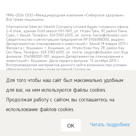
1996
–2026 ООО «Международная компания «Сибирское здоровье».
Все права защищены.
International Siberian Health Company Limited Адрес головного офиса:
2-й этаж, здание Gold season HH-N01, ул. Нгуен Туан, 47, район Тхань
Суан, г. Ханой. Телефон: 024 3783 6033, эл. почта: hanoi@sibvaleo.com
Свидетельство о регистрации предприятия № 0106088300, выдано
Департаментом планирования и инвестиций г. Ханой 19 января 2015 г.
Филиал в г. Хошимин: г. Хошимин, ул. Нгуен Кхак Нху, 29, район Кау
Онг Лань. Телефон: 024 3783 6033, эл. почта: saigon@sibvaleo.com Код
филиала: 016088300-001, выдано Департаментом планирования и
инвестиций г. Хошимин. Дата первого выпуска: 15 октября 2015 г.
Воспроизведение материалов данного сайта возможно при условии
обязательного размещения активной ссылки на
www.siberianwellness.com.
Для того чтобы наш сайт был максимально удобным
Пользовательское соглашение
для вас, на нем используются файлы cookies.
Политика конфиденциальности
Правила торговли
Продолжая работу с сайтом, вы соглашаетесь на
Безопасность платежей
использование файлов cookies.
Читать подробнее
OK