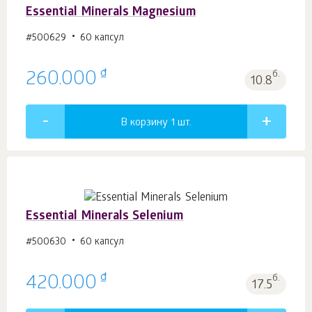
Essential Minerals Magnesium
#500629
60 капсул
₫
260.000
б.
10.8
В корзину 1
шт.
Essential Minerals Selenium
#500630
60 капсул
₫
420.000
б.
17.5