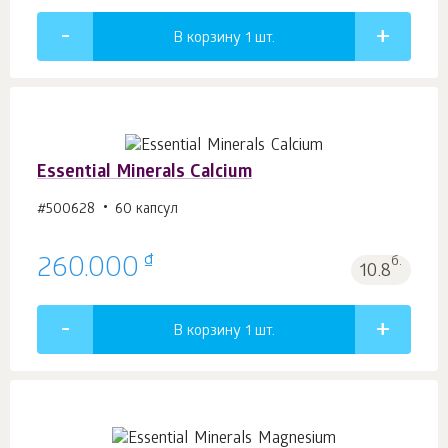
В корзину 1
шт.
Essential Minerals Calcium
#500628
60 капсул
₫
260.000
б.
10.8
В корзину 1
шт.