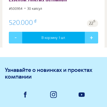
Essential Minerals Germanium
#500954
30 капсул
₫
520.000
б.
22
В корзину 1
шт.
Узнавайте о новинках и проектах
компании