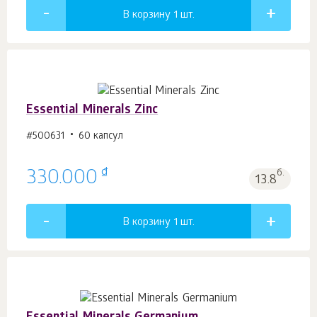
В корзину 1
шт.
Essential Minerals Zinc
#500631
60 капсул
₫
330.000
б.
13.8
В корзину 1
шт.