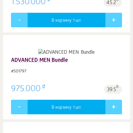
₫
1.530.000
б.
45.2
В корзину 1
шт.
ADVANCED MEN Bundle
#501797
₫
975.000
б.
39.5
В корзину 1
шт.