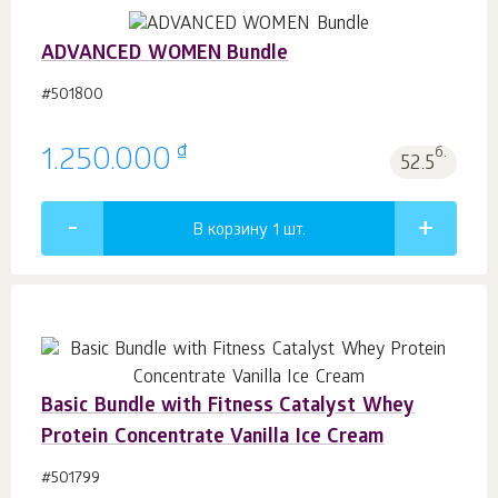
ADVANCED WOMEN Bundle
#501800
₫
1.250.000
б.
52.5
В корзину 1
шт.
Basic Bundle with Fitness Catalyst Whey
Protein Concentrate Vanilla Ice Cream
#501799