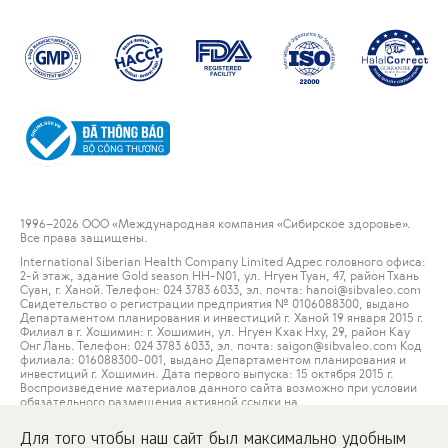
1996
–2026 ООО «Международная компания «Сибирское здоровье».
Все права защищены.
International Siberian Health Company Limited Адрес головного офиса:
2-й этаж, здание Gold season HH-N01, ул. Нгуен Туан, 47, район Тхань
Суан, г. Ханой. Телефон: 024 3783 6033, эл. почта: hanoi@sibvaleo.com
Свидетельство о регистрации предприятия № 0106088300, выдано
Департаментом планирования и инвестиций г. Ханой 19 января 2015 г.
Филиал в г. Хошимин: г. Хошимин, ул. Нгуен Кхак Нху, 29, район Кау
Онг Лань. Телефон: 024 3783 6033, эл. почта: saigon@sibvaleo.com Код
филиала: 016088300-001, выдано Департаментом планирования и
инвестиций г. Хошимин. Дата первого выпуска: 15 октября 2015 г.
Воспроизведение материалов данного сайта возможно при условии
обязательного размещения активной ссылки на
www.siberianwellness.com.
Для того чтобы наш сайт был максимально удобным