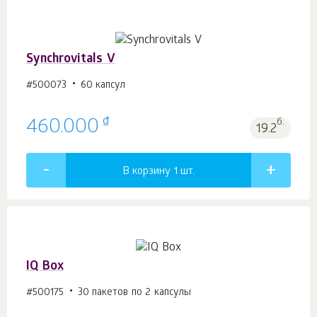
Synchrovitals V
#500073
60 капсул
₫
460.000
б.
19.2
В корзину 1
шт.
IQ Box
#500175
30 пакетов по 2 капсулы