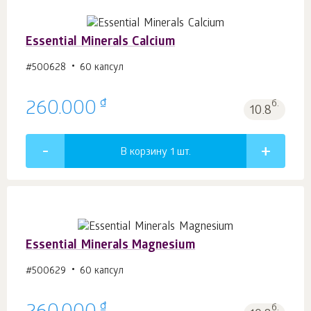
Essential Minerals Calcium
#500628
60 капсул
₫
260.000
б.
10.8
В корзину 1
шт.
Essential Minerals Magnesium
#500629
60 капсул
₫
б.