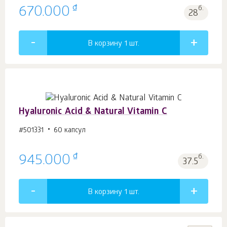
₫
670.000
б.
28
В корзину 1
шт.
Hyaluronic Acid & Natural Vitamin C
#501331
60 капсул
₫
945.000
б.
37.5
В корзину 1
шт.