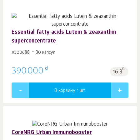
Essential fatty acids Lutein & zeaxanthin
superconcentrate
#500688
30 капсул
₫
390.000
б.
16.3
В корзину 1
шт.
СoreNRG Urban Immunobooster