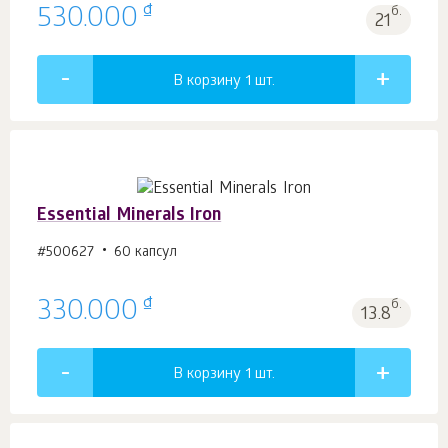
₫
530.000
б.
21
В корзину 1
шт.
Essential Minerals Iron
#500627
60 капсул
₫
330.000
б.
13.8
В корзину 1
шт.