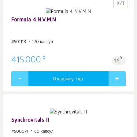
ХИТ
Formula 4 N.V.M.N
.
#501118
120 капсул
₫
415.000
б.
16
В корзину 1
шт.
Synchrovitals II
#500071
60 капсул