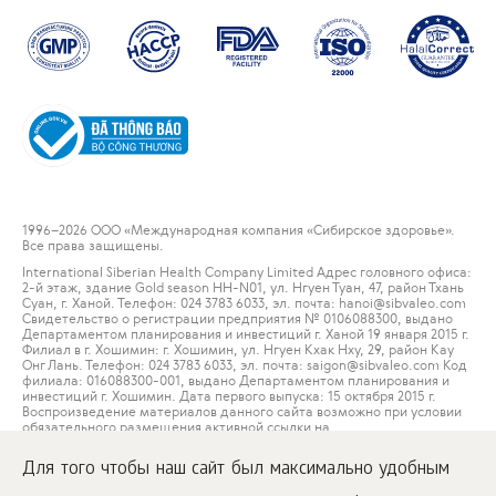
1996
–2026 ООО «Международная компания «Сибирское здоровье».
Все права защищены.
International Siberian Health Company Limited Адрес головного офиса:
2-й этаж, здание Gold season HH-N01, ул. Нгуен Туан, 47, район Тхань
Суан, г. Ханой. Телефон: 024 3783 6033, эл. почта: hanoi@sibvaleo.com
Свидетельство о регистрации предприятия № 0106088300, выдано
Департаментом планирования и инвестиций г. Ханой 19 января 2015 г.
Филиал в г. Хошимин: г. Хошимин, ул. Нгуен Кхак Нху, 29, район Кау
Онг Лань. Телефон: 024 3783 6033, эл. почта: saigon@sibvaleo.com Код
филиала: 016088300-001, выдано Департаментом планирования и
инвестиций г. Хошимин. Дата первого выпуска: 15 октября 2015 г.
Воспроизведение материалов данного сайта возможно при условии
обязательного размещения активной ссылки на
www.siberianwellness.com.
Для того чтобы наш сайт был максимально удобным
Пользовательское соглашение