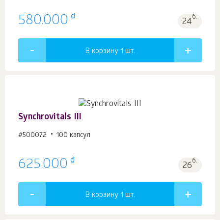
₫
580.000
б.
24
В корзину 1
шт.
Synchrovitals III
#500072
100 капсул
₫
625.000
б.
26
В корзину 1
шт.