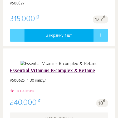
#500327
₫
315.000
б.
12.7
В корзину 1
шт.
Essential Vitamins B-complex & Betaine
#500625
30 капсул
Нет в наличии
₫
240.000
б.
10