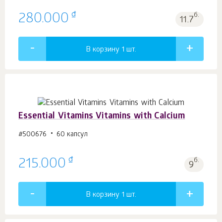
₫
280.000
б.
11.7
В корзину 1
шт.
Essential Vitamins Vitamins with Calcium
#500676
60 капсул
₫
215.000
б.
9
В корзину 1
шт.