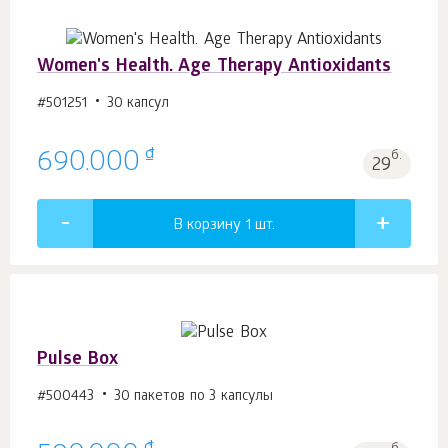
Women's Health. Age Тhеrару Antioxidants
#501251
30 капсул
₫
690.000
б.
29
В корзину 1
шт.
Pulse Box
#500443
30 пакетов по 3 капсулы