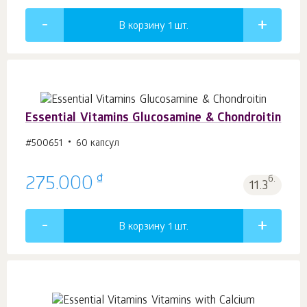
В корзину 1
шт.
Essential Vitamins Glucosamine & Chondroitin
#500651
60 капсул
₫
275.000
б.
11.3
В корзину 1
шт.