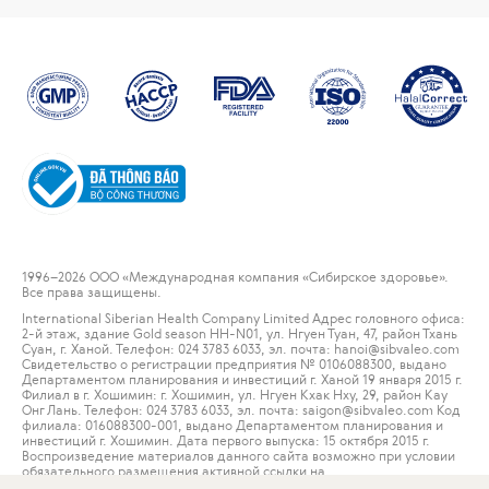
1996
–2026 ООО «Международная компания «Сибирское здоровье».
Все права защищены.
International Siberian Health Company Limited Адрес головного офиса:
2-й этаж, здание Gold season HH-N01, ул. Нгуен Туан, 47, район Тхань
Суан, г. Ханой. Телефон: 024 3783 6033, эл. почта: hanoi@sibvaleo.com
Свидетельство о регистрации предприятия № 0106088300, выдано
Департаментом планирования и инвестиций г. Ханой 19 января 2015 г.
Филиал в г. Хошимин: г. Хошимин, ул. Нгуен Кхак Нху, 29, район Кау
Онг Лань. Телефон: 024 3783 6033, эл. почта: saigon@sibvaleo.com Код
филиала: 016088300-001, выдано Департаментом планирования и
инвестиций г. Хошимин. Дата первого выпуска: 15 октября 2015 г.
Воспроизведение материалов данного сайта возможно при условии
обязательного размещения активной ссылки на
www.siberianwellness.com.