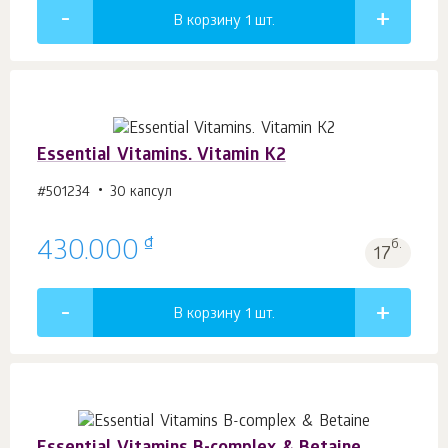
В корзину 1
шт.
Essential Vitamins. Vitamin K2
#501234
30 капсул
₫
430.000
б.
17
В корзину 1
шт.