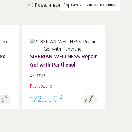
Поделиться
Сортировать по:
по наличию
ex
SIBERIAN WELLNESS Repair
Gel with Panthenol
#417706
Распродано
₫
б.
172.000
б.
6.9
7.3