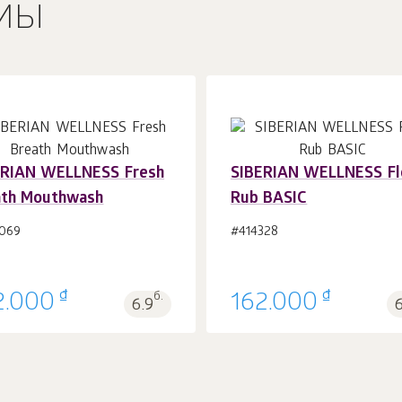
мы
ERIAN WELLNESS Fresh
SIBERIAN WELLNESS Fl
ath Mouthwash
Rub BASIC
В корзину 1
шт.
В корзину 1
шт.
069
#414328
₫
₫
2.000
б.
162.000
6.9