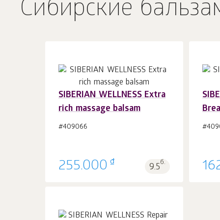
Сибирские бальза
SIBERIAN WELLNESS Extra
SIB
rich massage balsam
Bre
В корзину 1
шт.
#409066
#409
₫
255.000
б.
16
9.5