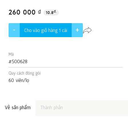
260 000 ₫
đ.
10.8
Cho vào giỏ hàng 1
cái
Mã
#500628
Quy cách đóng gói
60 viên/lọ
Về sản phẩm
Thành phần