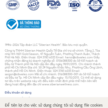
1996
–2026 Tập đoàn LLC "Siberian Health". Bảo lưu mọi quyền.
Công ty TNHH Siberian Health Quốc Tế Địa chỉ trụ sở chính: Tầng 2, Tòa
nhà HH-N01 Gold Season, 47 Nguyễn Tuân, Phường Thanh Xuân, Thành
Phố Hà Nội. Điện thoại: 024 3783 6033 Email: hanoi@sibvaleo.com Giấy
chứng nhận đăng ký doanh nghiệp số: 0106088300 do Sở Kế hoạch và
Đầu tư Thành phố Hà Nội cấp lần đầu ngày 19/01/2015. Chi nhánh thành
phố Hồ Chí Minh Địa chỉ: Số 29 Nguyễn Khắc Nhu, Phường Cầu Ông Lãnh,
thành phố Hồ Chí Minh. Điện thoại: 024 3783 6033 Email:
saigon@sibvaleo.com Mã số chi nhánh: 016088300-001 do Sở Kế hoạch
và Đầu tư Tp. Hồ Chí Minh cấp lần đầu ngày: 15/10/2015. Có thể sử dụng
tư liệu trên website này với điều kiện nhất định phải thể hiện liên kết
đang hoạt động đến địa chỉ www.siberianwellness.com.
Điều khoản sử dụng
Chính sách bảo mật
Điều kiện giao dịch
Để tiện lợi cho việc sử dụng chúng tôi sử dụng file cookies