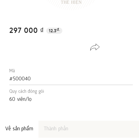
THỂ HIỆN
297 000 ₫
đ.
12.3
Mã
#500040
Quy cách đóng gói
60 viên/lọ
Về sản phẩm
Thành phần