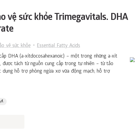
 vệ sức khỏe Trimegavitals. DHA
rate
ảo vệ sức khỏe
Essential Fatty Acids
cấp DHA (a-xítdocosahexanoic) – một trong những a-xít
được tách từ nguồn cung cấp trong tự nhiên – từ tảo
c dụng hỗ trợ phòng ngừa xơ vữa động mạch, hỗ trợ
6
đ.