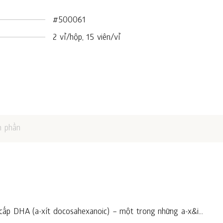
#500061
2 vỉ/hộp, 15 viên/vỉ
h phần
ấp DHA (a-xít docosahexanoic) – một trong những a-x&i...