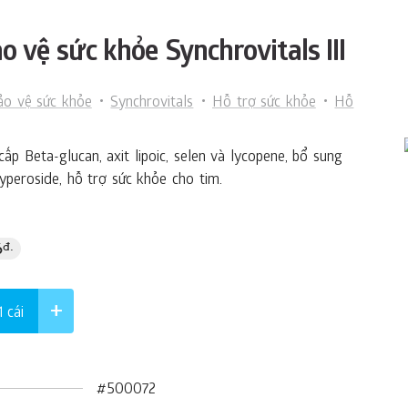
 vệ sức khỏe Synchrovitals III
o vệ sức khỏe
Synchrovitals
Hỗ trợ sức khỏe
Hỗ
p Beta-glucan, axit lipoic, selen và lycopene, bổ sung
yperoside, hỗ trợ sức khỏe cho tim.
6
đ.
 1
cái
#500072