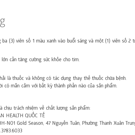
ng
ba (3) viên số 1 màu xanh vào buổi sáng và một (1) viên số 2 t
 lớn cần tăng cường sức khỏe cho tim.
ải là thuốc và không có tác dụng thay thế thuốc chữa bệnh.
ời có mẫn cảm với bất kỳ thành phần nào của sản phẩm.
 chịu trách nhiệm về chất lượng sản phẩm:
AN HEALTH QUỐC TẾ
à HH-N01 Gold Season, 47 Nguyễn Tuân, Phường Thanh Xuân Trun
4.3783.6033