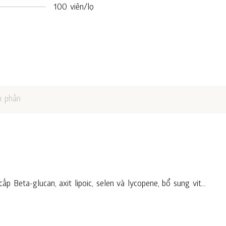
100 viên/lọ
h phần
 Beta-glucan, axit lipoic, selen và lycopene, bổ sung vit...