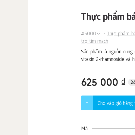
Thực phẩm bảo
#500072
Thực phẩm bả
trợ tim mạch
Sản phẩm là nguồn cung cấ
vitexin 2-rhamnoside và h
625 000 ₫
2
Cho vào giỏ hàng
Mã