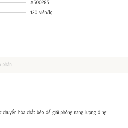
#500285
120 viên/lọ
h phần
ợ chuyển hóa chất béo để giải phóng năng lượng ở ng...