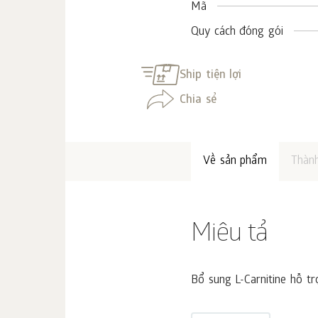
Mã
Quy cách đóng gói
Ship tiện lợi
Chia sẻ
Về sản phẩm
Thàn
Miêu tả
Bổ sung L-Carnitine hỗ tr