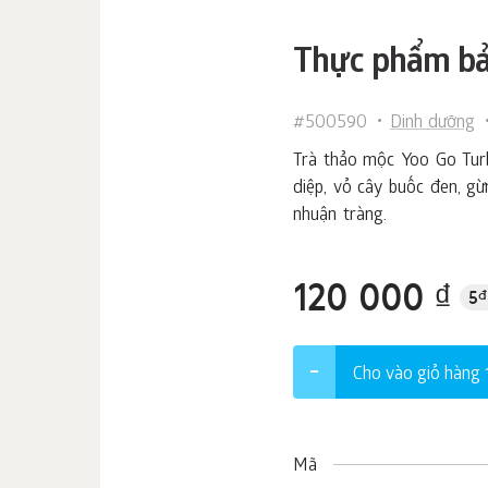
Thực phẩm bả
#500590
Dinh dưỡng
Trà thảo mộc Yoo Go Turb
diệp, vỏ cây buốc đen, gừ
nhuận tràng.
120 000 ₫
5
đ
Cho vào giỏ hàng
Mã