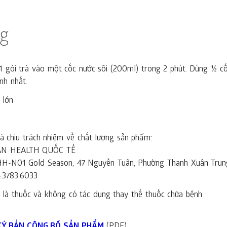
ng
 gói trà vào một cốc nước sôi (200ml) trong 2 phút. Dùng ½ cố
nh nhất.
 lớn
 chịu trách nhiệm về chất lượng sản phẩm:
AN HEALTH QUỐC TẾ
à HH-N01 Gold Season, 47 Nguyễn Tuân, Phường Thanh Xuân Trun
4.3783.6033
là thuốc và không có tác dụng thay thế thuốc chữa bệnh
KÝ BẢN CÔNG BỐ SẢN PHẨM
(PDF)