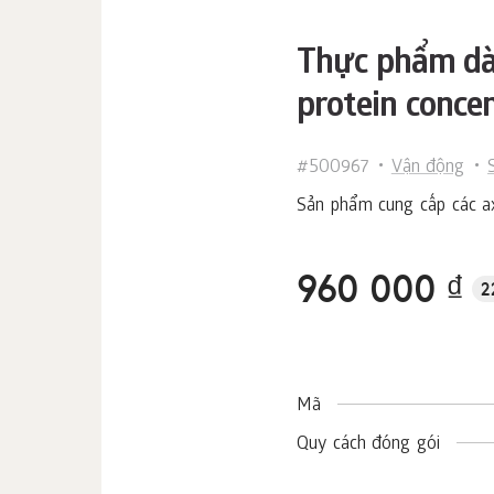
Thực phẩm dàn
protein concen
#500967
Vận động
Sản phẩm cung cấp các ax
960 000 ₫
2
Mã
Quy cách đóng gói