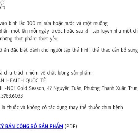
ng
vào bình lắc 300 ml sữa hoặc nước và một muỗng
phần, một lần mỗi ngày, trước hoặc sau khi tập luyện như một c
những thực phẩm thiết yếu.
ộ ăn đặc biệt dành cho người tập thể hình, thể thao cần bổ sung
 chịu trách nhiệm về chất lượng sản phẩm:
AN HEALTH QUỐC TẾ
à HH-N01 Gold Season, 47 Nguyễn Tuân, Phường Thanh Xuân Trun
4.3783.6033
là thuốc và không có tác dụng thay thế thuốc chữa bệnh
KÝ BẢN CÔNG BỐ SẢN PHẨM
(PDF)