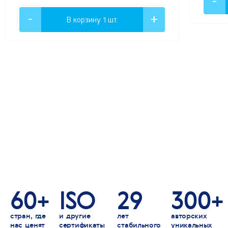
В корзину 1
шт.
60+
ISO
29
300+
стран, где
и другие
лет
авторских
нас ценят
сертификаты
стабильного
уникальных