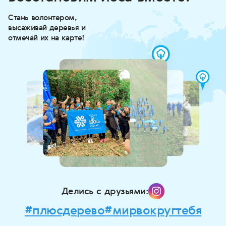
Стань волонтером,
высаживай деревья и
отмечай их на карте!
Делись с друзьями:
#плюсдерево
#мирвокругтебя