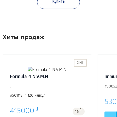
Купить
Хиты продаж
ХИТ
Formula 4 N.V.M.N
Immu
.
#5005
#501118
120 капсул
53
₫
415000
б.
16