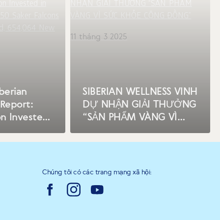
11 tháng 3 2025
berian
SIBERIAN WELLNESS VINH
Report:
DỰ NHẬN GIẢI THƯỞNG
on Invested
“SẢN PHẨM VÀNG VÌ
servation,
SỨC KHỎE CỘNG
ons
ĐỒNG”
 the Wild,
Trees
Chúng tôi có các trang mạng xã hội: