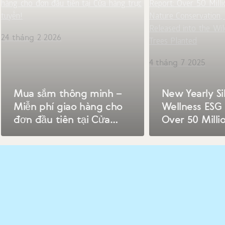
24 tháng 2 2026
4 tháng 7 2025
Mua sắm thông minh –
New Yearly Si
Miễn phí giao hàng cho
Wellness ESG 
đơn đầu tiên tại Cửa
Over 50 Milli
hàng trực tuyến!
in Nature Con
50 Saker Falc
Released into
654,064 New 
Planted