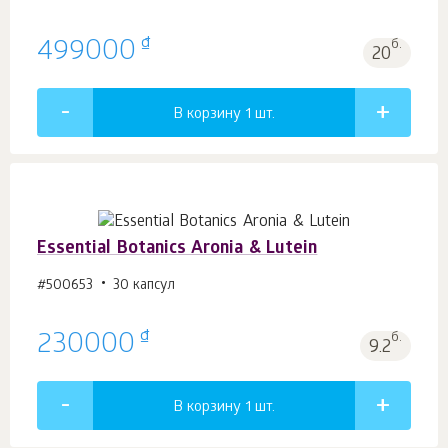
₫
499000
б.
20
В корзину 1
шт.
Essential Botanics Aronia & Lutein
#500653
30 капсул
₫
230000
б.
9.2
В корзину 1
шт.