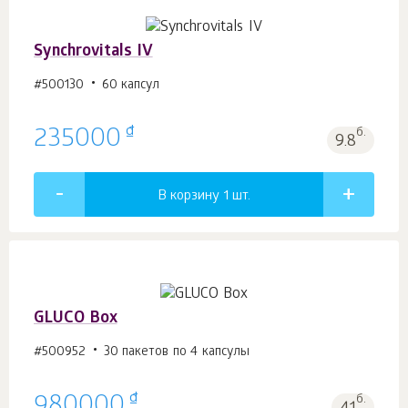
Synchrovitals IV
#500130
60 капсул
₫
235000
б.
9.8
В корзину 1
шт.
GLUCO Box
#500952
30 пакетов по 4 капсулы
₫
980000
б.