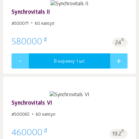
Synchrovitals II
#500071
60 капсул
₫
580000
б.
24
В корзину 1
шт.
Synchrovitals VI
#500065
60 капсул
₫
460000
б.
19.2