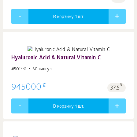
В корзину 1
шт.
Hyaluronic Acid & Natural Vitamin C
#501331
60 капсул
₫
945000
б.
37.5
В корзину 1
шт.