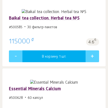
Baikal tea collection. Herbal tea №5
#500585
30 фильтр-пакетов
₫
115000
б.
4.6
В корзину 1
шт.
Essential Minerals Calcium
#500628
60 капсул