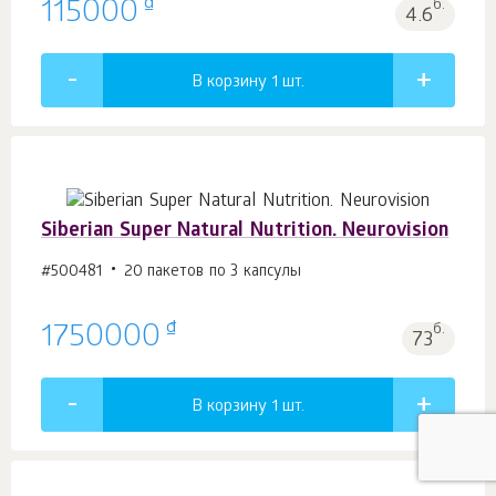
₫
115000
б.
4.6
В корзину 1
шт.
Siberian Super Natural Nutrition. Neurovision
#500481
20 пакетов по 3 капсулы
₫
1750000
б.
73
В корзину 1
шт.