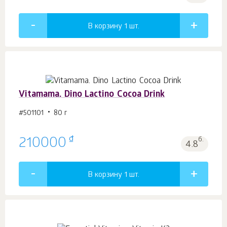
В корзину 1
шт.
Vitamama. Dino Lactino Cocoa Drink
#501101
80 г
₫
210000
б.
4.8
В корзину 1
шт.