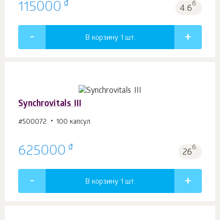
₫
115000
б.
4.6
В корзину 1
шт.
Synchrovitals III
#500072
100 капсул
₫
625000
б.
26
В корзину 1
шт.