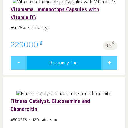
Vitamama. Immunotops Capsules with
Vitamin D3
#501394
60 капсул
₫
229000
б.
9.5
В корзину 1
шт.
Fitness Catalyst. Glucosamine and
Chondroitin
#500276
120 таблеток