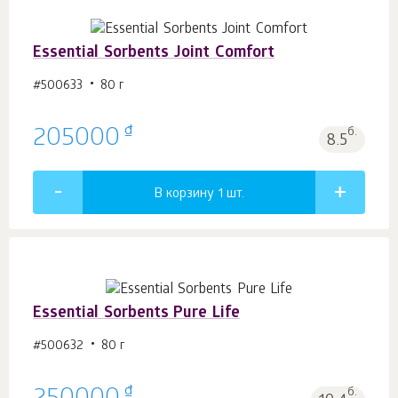
Essential Sorbents Joint Comfort
#500633
80 г
₫
205000
б.
8.5
В корзину 1
шт.
Essential Sorbents Pure Life
#500632
80 г
₫
б.