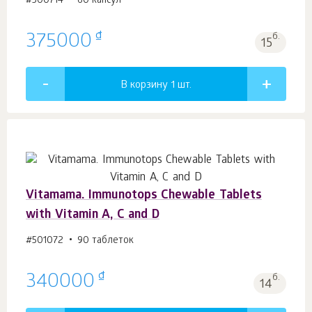
#500714
60 капсул
₫
375000
б.
15
В корзину 1
шт.
Vitamama. Immunotops Chewable Tablets
with Vitamin A, C and D
#501072
90 таблеток
₫
340000
б.
14