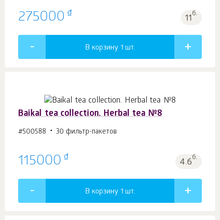
₫
275000
б.
11
В корзину 1
шт.
Baikal tea collection. Herbal tea №8
#500588
30 фильтр-пакетов
₫
115000
б.
4.6
В корзину 1
шт.