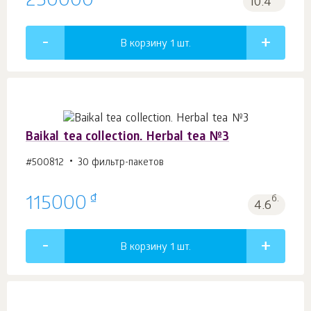
250000
10.4
В корзину 1
шт.
Baikal tea collection. Herbal tea №3
#500812
30 фильтр-пакетов
₫
115000
б.
4.6
В корзину 1
шт.