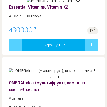
Essential Vitamins. Vitamin K2
#501234
30 капсул
₫
430000
б.
17
В корзину 1
шт.
OMEGAlodon (мультифрукт), комплекс
омега-3 кислот
Vitamama