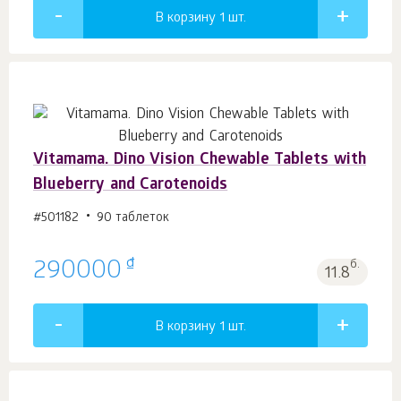
В корзину 1
шт.
Vitamama. Dino Vision Chewable Tablets with
Blueberry and Carotenoids
#501182
90 таблеток
₫
290000
б.
11.8
В корзину 1
шт.