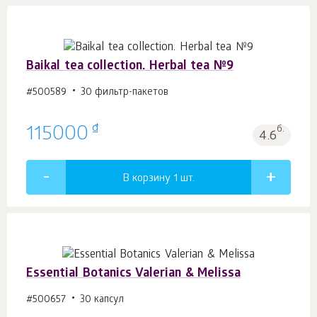
Baikal tea collection. Herbal tea №9
#500589
30 фильтр-пакетов
₫
115000
б.
4.6
В корзину 1
шт.
Essential Botanics Valerian & Melissa
#500657
30 капсул