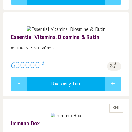
Essential Vitamins. Diosmine & Rutin
#500626
60 таблеток
₫
630000
б.
26
В корзину 1
шт.
ХИТ
Immuno Box