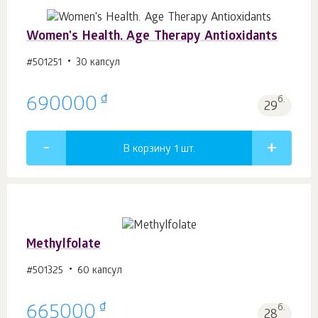
Women's Health. Age Тhеrару Antioxidants
#501251
30 капсул
₫
690000
б.
29
В корзину 1
шт.
Methylfolate
#501325
60 капсул
₫
665000
б.
28