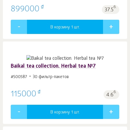
₫
899000
б.
37.5
В корзину 1
шт.
Baikal tea collection. Herbal tea №7
#500587
30 фильтр-пакетов
₫
115000
б.
4.6
В корзину 1
шт.