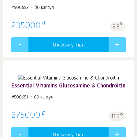
#500652
30 капсул
₫
235000
б.
9.8
В корзину 1
шт.
Essential Vitamins Glucosamine & Chondroitin
#500651
60 капсул
₫
275000
б.
11.3
В корзину 1
шт.