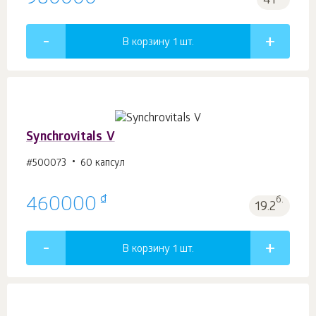
41
В корзину 1
шт.
Synchrovitals V
#500073
60 капсул
₫
460000
б.
19.2
В корзину 1
шт.