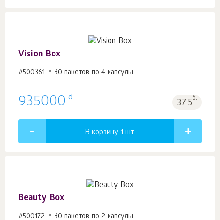
Vision Box
#500361
30 пакетов по 4 капсулы
₫
935000
б.
37.5
В корзину 1
шт.
Beauty Box
#500172
30 пакетов по 2 капсулы