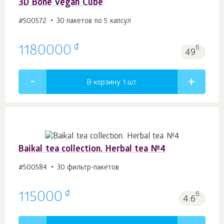
3D Bone Vegan Cube
#500572
30 пакетов по 5 капсул
₫
1180000
б.
49
В корзину 1
шт.
Baikal tea collection. Herbal tea №4
#500584
30 фильтр-пакетов
₫
115000
б.
4.6