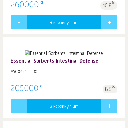
₫
260000
б.
10.8
В корзину 1
шт.
Essential Sorbents Intestinal Defense
#500634
80 г
₫
205000
б.
8.5
В корзину 1
шт.