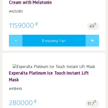
Cream with Melatonin
#425080
₫
1159000
б.
49
В корзину 1
шт.
Experalta Platinum Ice Touch Instant Lift
Mask
#418449
₫
280000
б.
11.7