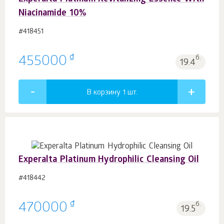
Niacinamide 10%
#418451
₫
455000
б.
19.4
В корзину 1
шт.
Experalta Platinum Hydrophilic Cleansing Oil
#418442
₫
470000
б.
19.5