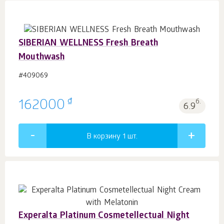
SIBERIAN WELLNESS Fresh Breath
Mouthwash
#409069
₫
162000
б.
6.9
В корзину 1
шт.
Experalta Platinum Cosmetellectual Night