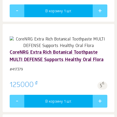
В корзину 1
шт.
CoreNRG Extra Rich Botanical Toothpaste
MULTI DEFENSE Supports Healthy Oral Flora
#417379
₫
125000
б.
5
В корзину 1
шт.