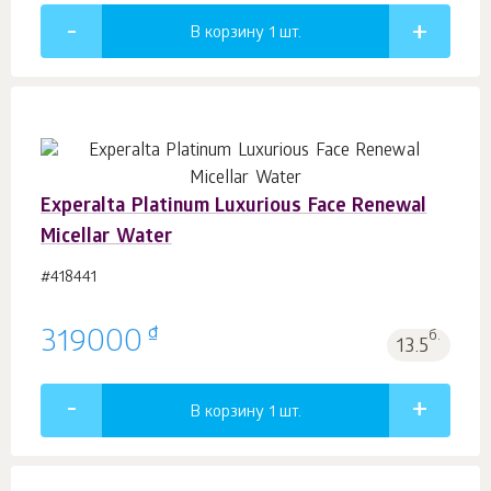
В корзину 1
шт.
Experalta Platinum Luxurious Face Renewal
Micellar Water
#418441
₫
319000
б.
13.5
В корзину 1
шт.