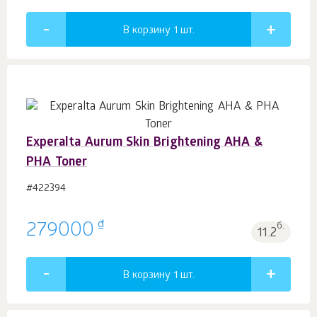
В корзину 1
шт.
Experalta Aurum Skin Brightening AHA &
PHA Toner
#422394
₫
279000
б.
11.2
В корзину 1
шт.