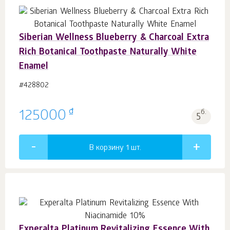
Siberian Wellness Blueberry & Charcoal Extra
Rich Botanical Toothpaste Naturally White
Enamel
#428802
₫
125000
б.
5
В корзину 1
шт.
Experalta Platinum Revitalizing Essence With