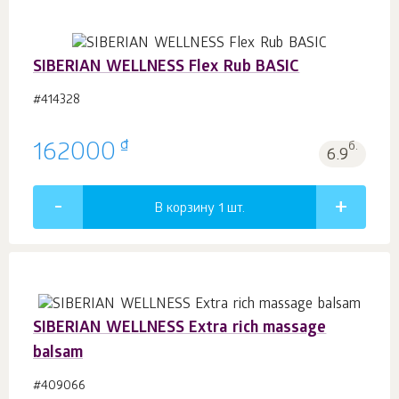
SIBERIAN WELLNESS Flex Rub BASIC
#414328
₫
162000
б.
6.9
В корзину 1
шт.
SIBERIAN WELLNESS Extra rich massage
balsam
#409066