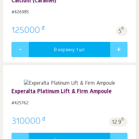
Calcium (Caramel)
#426985
₫
125000
б.
5
В корзину 1
шт.
Experalta Platinum Lift & Firm Ampoule
#425762
₫
310000
б.
12.9