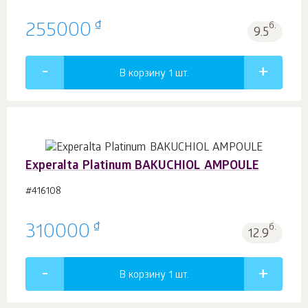
₫
255000
б.
9.5
В корзину 1
шт.
Experalta Platinum BAKUCHIOL AMPOULE
#416108
₫
310000
б.
12.9
В корзину 1
шт.