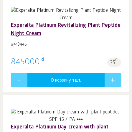
Experalta Platinum Revitalizing Plant Peptide
Night Cream
#418446
₫
845000
б.
35
В корзину 1
шт.
Experalta Platinum Day cream with plant