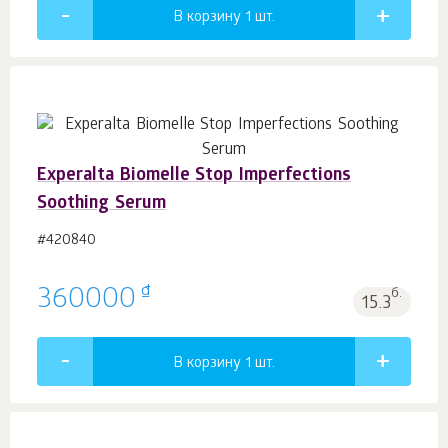
В корзину 1
шт.
Experalta Biomelle Stop Imperfections
Soothing Serum
#420840
₫
360000
б.
15.3
В корзину 1
шт.