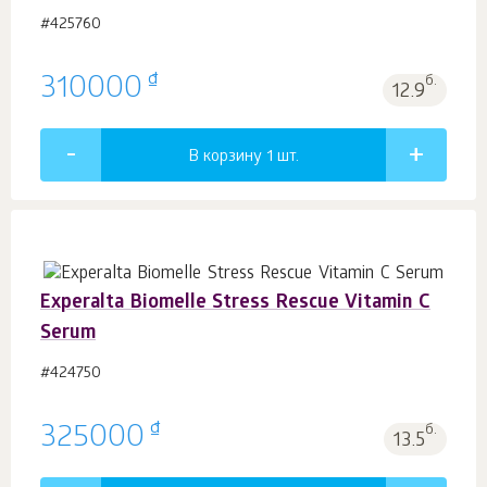
#425760
₫
310000
б.
12.9
В корзину 1
шт.
Experalta Biomelle Stress Rescue Vitamin C
Serum
#424750
₫
325000
б.
13.5