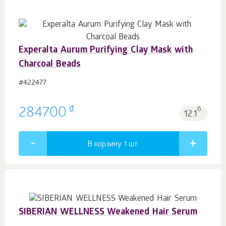
Experalta Aurum Purifying Clay Mask with
Charcoal Beads
#422477
₫
284700
б.
12.1
В корзину 1
шт.
SIBERIAN WELLNESS Weakened Hair Serum