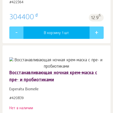
#422364
₫
304400
б.
12.9
В корзину 1
шт.
Восстанавливающая ночная крем-маска с
пре- и пробиотиками
Experalta Biomelle
#420839
Нет в наличии