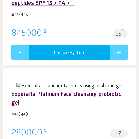
peptides SPF 15 / PA +++
#418445
₫
845000
б.
35
В корзину 1
шт.
Experalta Platinum Face cleansing probiotic
gel
#418443
₫
280000
б.
11.7